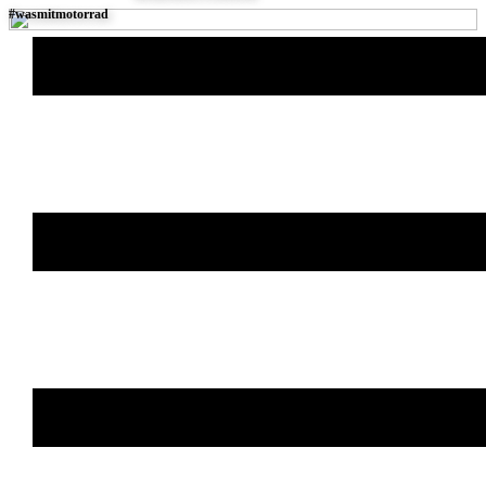
#wasm​itmotorrad