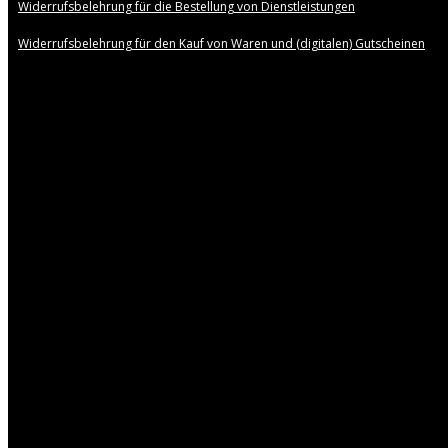
Widerrufsbelehrung für die Bestellung von Dienstleistungen
Widerrufsbelehrung für den Kauf von Waren und (digitalen) Gutscheinen
Cookies & Datenschutz
Wir nutzen temporäre Session-Cookies auf unserer
Webseite. Ein Session-Cookie speichert lediglich
Informationen, die Onlineaktivitäten einer einzelnen
Browser-Sitzung zuordnen. Die Session-Cookies
werden beim Schließen des Browsers wieder gelöscht
und sind für den technischen Betrieb der Webseite
erforderlich. Durch die weitere Nutzung der Webseite
stimmen Sie der Verwendung von Cookies zu.
Weitere Informationen zu Cookies erhalten Sie in
unserer
Datenschutzerklärung
.