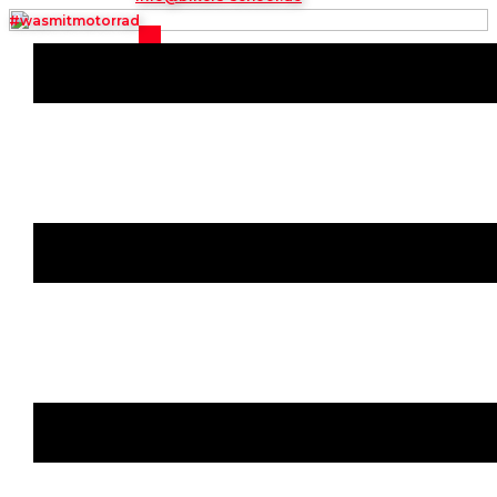
#wasm​itmotorrad